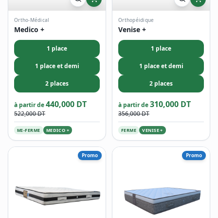
Ortho-Médical
Orthopéidique
Medico +
Venise +
1 place
1 place
1 place et demi
1 place et demi
2 places
2 places
440,000 DT
310,000 DT
à partir de
à partir de
522,000 DT
356,000 DT
MI-FERME
MEDICO +
FERME
VENISE +
Promo
Promo