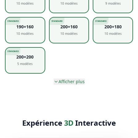
STANDARD
STANDARD
STANDARD
190×90
190×120
190×140
10
modèles
10
modèles
9
modèles
Afficher plus
STANDARD
STANDARD
STANDARD
190×160
200×160
200×180
10
modèles
10
modèles
10
modèles
STANDARD
200×200
Expérience
3D
Interactive
5
modèles