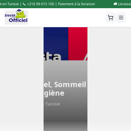
5 100 | Paiement à la livraison
🚚 Livraison gratuite partout en Tunisi
Siesta Officiel, Sommeil Plaisir,
Sommeil Hygiène
Matelas numéro 1 en Tunisie
Découvrir