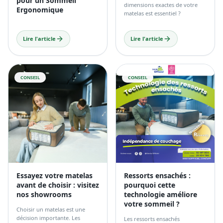
pour un Sommeil
dimensions exactes de votre
Ergonomique
matelas est essentiel ?
Lire l'article
Lire l'article
CONSEIL
CONSEIL
Essayez votre matelas
Ressorts ensachés :
avant de choisir : visitez
pourquoi cette
nos showrooms
technologie améliore
votre sommeil ?
Choisir un matelas est une
décision importante. Les
Les ressorts ensachés