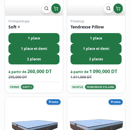
Orthopéidique
Pillowtop
Soft +
Tendresse Pillow
1 place
1 place
1 place et demi
1 place et demi
2 places
2 places
260,000 DT
1 090,000 DT
à partir de
à partir de
295,000 DT
1 311,000 DT
FERME
SOFT +
SOUPLE
TENDRESSE PILLOW
Promo
Promo