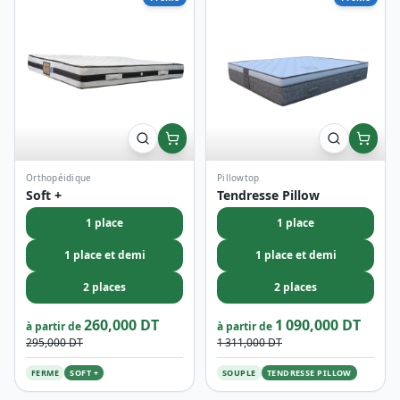
Orthopéidique
Pillowtop
Soft +
Tendresse Pillow
1 place
1 place
1 place et demi
1 place et demi
2 places
2 places
260,000 DT
1 090,000 DT
à partir de
à partir de
295,000 DT
1 311,000 DT
FERME
SOFT +
SOUPLE
TENDRESSE PILLOW