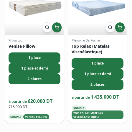
Pillowtop
Mémoire De Forme
Venise Pillow
Top Relax (Matelas
Viscoélastique)
1 place
1 place
1 place et demi
1 place et demi
2 places
2 places
1 435,000 DT
à partir de
620,000 DT
à partir de
716,000 DT
SOUPLE
TOP RELAX (MATELAS
SOUPLE
VENISE PILLOW
VISCOÉLASTIQUE)