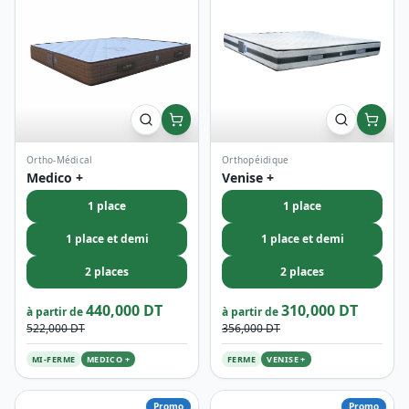
Ortho-Médical
Orthopéidique
Medico +
Venise +
1 place
1 place
1 place et demi
1 place et demi
2 places
2 places
440,000 DT
310,000 DT
à partir de
à partir de
522,000 DT
356,000 DT
MI-FERME
MEDICO +
FERME
VENISE +
Promo
Promo