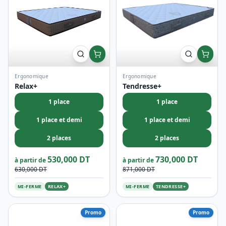
Ergonomique
Ergonomique
Relax+
Tendresse+
1 place
1 place
1 place et demi
1 place et demi
2 places
2 places
530,000 DT
730,000 DT
à partir de
à partir de
630,000 DT
871,000 DT
MI-FERME
RELAX+
MI-FERME
TENDRESSE+
Promo
Promo