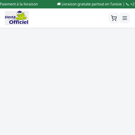
ement à la livraison
🚚 Livraison gratuite partout en Tunisie | 📞 +216