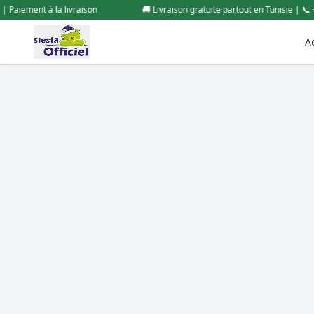
ement à la livraison
🚚 Livraison gratuite partout en Tunisie | 📞 +216 
A