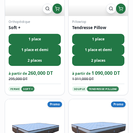
Orthopéidique
Pillowtop
Soft +
Tendresse Pillow
1 place
1 place
1 place et demi
1 place et demi
2 places
2 places
260,000 DT
1 090,000 DT
à partir de
à partir de
295,000 DT
1 311,000 DT
FERME
SOFT +
SOUPLE
TENDRESSE PILLOW
Promo
Promo