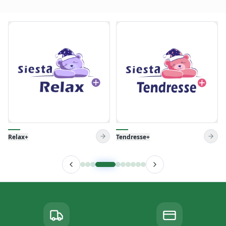
Tendresse+
Venise Pillow
Livraison gratuite
Paiement à la livraison
elax+
Tendresse+
dans Tunisie
Sans frais cachés
Garantie
Service client 24/7
de 3 ans jusqu'à 11 ans
+216 99 015 100