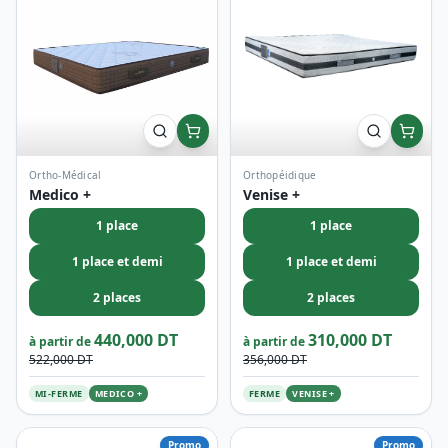
1 place
1 place
1 place et demi
1 place et demi
2 places
2 places
440,000 DT
310,000 DT
à partir de
à partir de
522,000 DT
356,000 DT
MI-FERME
MEDICO +
FERME
VENISE +
Promo
Promo
Orthopéidique
Pillowtop