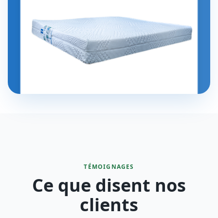
TÉMOIGNAGES
Ce que disent nos
clients
4.8
/5
"
Je recommande vivement je suis très satisfaite du