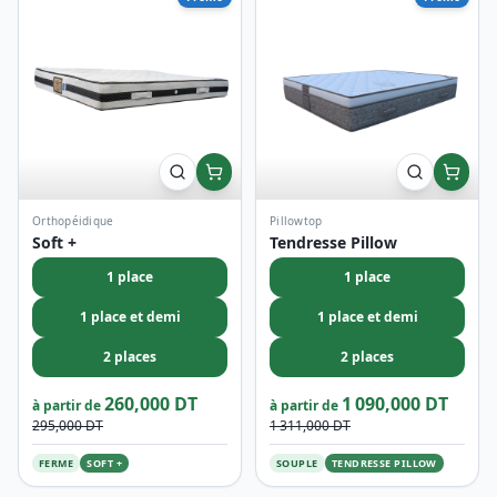
Soft +
Tendresse Pillow
1 place
1 place
1 place et demi
1 place et demi
2 places
2 places
260,000 DT
1 090,000 DT
à partir de
à partir de
295,000 DT
1 311,000 DT
FERME
SOFT +
SOUPLE
TENDRESSE PILLOW
OFFRE LIMITÉE
Jusqu'à -20% sur les top
modèles