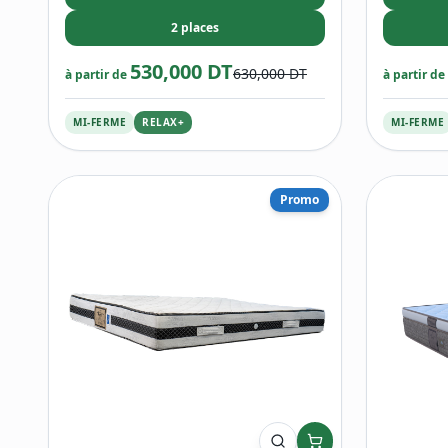
2 places
530,000 DT
630,000 DT
à partir de
à partir de
MI-FERME
RELAX+
MI-FERME
Promo