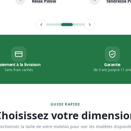
Sans frais cachés
de 3 ans jusqu'à 11 an
GUIDE RAPIDE
Choisissez votre dimensio
lectionnez la taille de votre matelas pour voir les modèles disponib
STANDARD
STANDARD
STANDARD
STA
190×140
190×160
200×160
9
modèles
10
modèles
10
modèles
Afficher plus