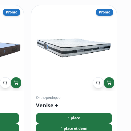
Promo
Promo
Orthopéidique
Venise +
1 place
1 place et demi