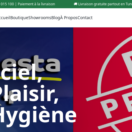
🚚 Livraison gratuite partout en Tunisie | 📞 +216 99 015 100 | Paiement à la liv
ccueil
Boutique
Showrooms
Blog
À Propos
Contact
ciel,
aisir,
Hygiène