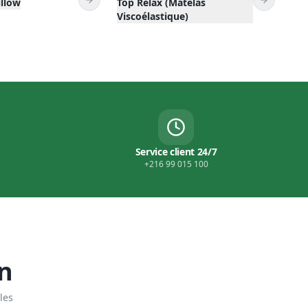
s
+216 99 015 100
n
les
NDARD
STANDARD
200×180
200×200
10
modèles
5
modèles