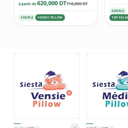
620,000 DT
716,000 DT
à partir de
SOUPLE
SOUPLE
VENISE PILLOW
TOP RELA
Médico Pillow
Relax Pillow
Livraison gratuite
P