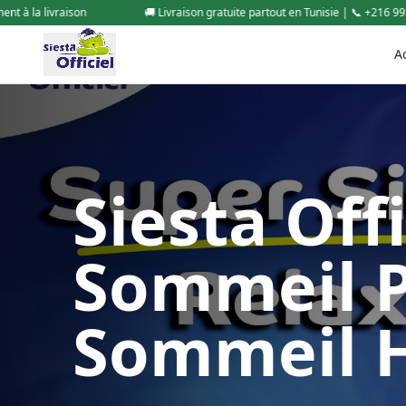
tuite partout en Tunisie | 📞 +216 99 015 100 | Paiement à la livraison
A
Siesta Offi
Sommeil Pl
Sommeil 