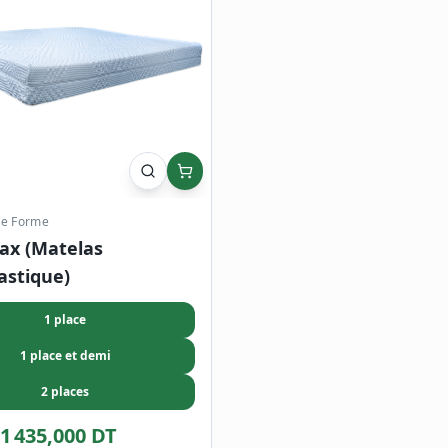
e Forme
lax (Matelas
astique)
1 place
1 place et demi
2 places
1 435,000 DT