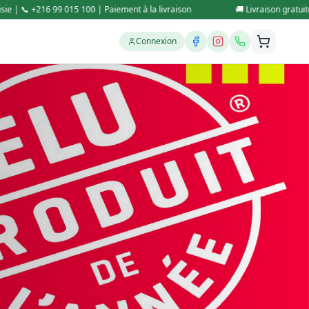
raison
🚚 Livraison gratuite partout en Tunisie | 📞 +216 99 015 100 | P
Connexion