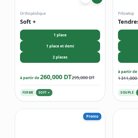
Orthopéidique
Pillowtop
Soft +
Tendres
1 place
1 place et demi
2 places
à partir de
260,000 DT
295,000 DT
à partir de
1 311,000
FERME
SOFT +
SOUPLE
Promo