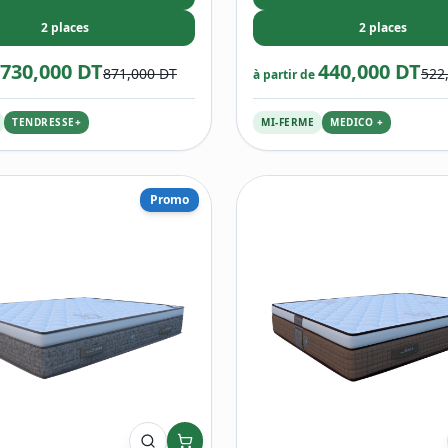
2 places
2 places
730,000 DT
440,000 DT
871,000 DT
522
à partir de
TENDRESSE+
MI-FERME
MEDICO +
Promo