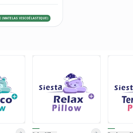
X (MATELAS VISCOÉLASTIQUE)
Tendresse Pillow
Top Relax (
Viscoélastiq
aiement à la livraison
Garantie