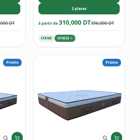
2 places
310,000 DT
,000 DT
356,000 DT
à partir de
FERME
VENISE +
Promo
Promo