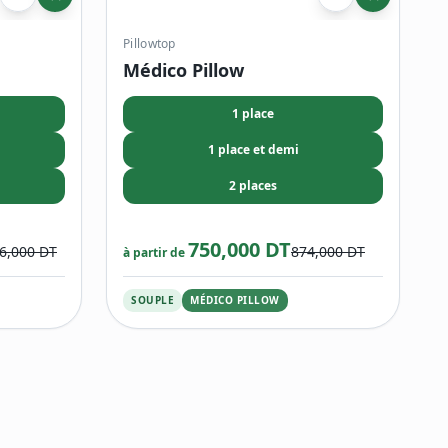
Pillowtop
Médico Pillow
1 place
1 place et demi
2 places
750,000 DT
46,000 DT
874,000 DT
à partir de
SOUPLE
MÉDICO PILLOW