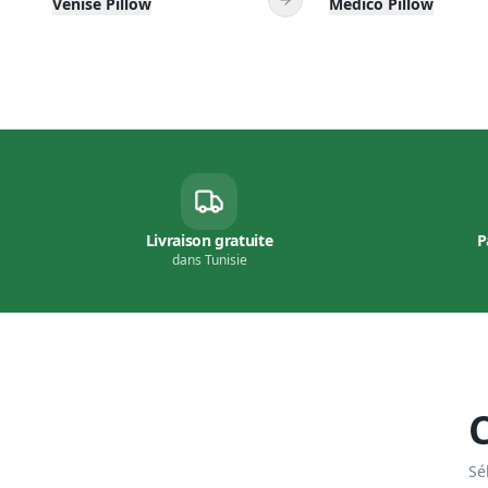
dans Tunisie
Sé
STANDARD
STANDARD
190×90
190×120
10
modèles
10
modèles