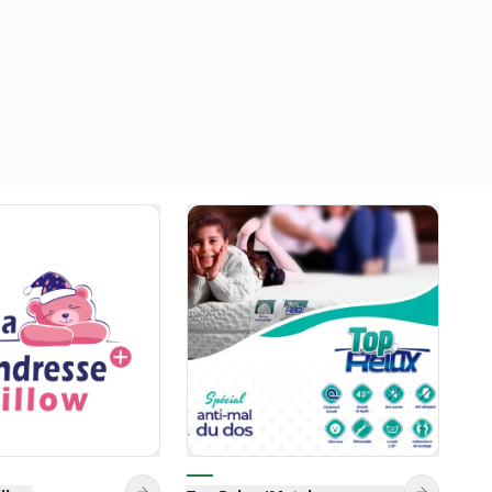
Matelas
Soft +
ue)
Service client 24/7