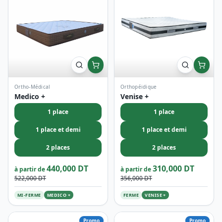
1 place
1 place
1 place et demi
1 place et demi
2 places
2 places
440,000 DT
310,000 DT
à partir de
à partir de
522,000 DT
356,000 DT
MI-FERME
MEDICO +
FERME
VENISE +
Promo
Promo
Orthopéidique
Pillowtop