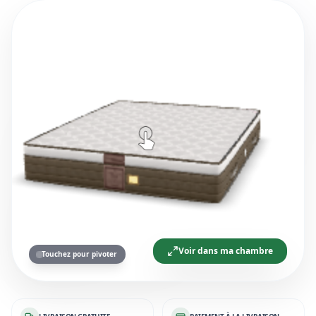
Voir dans ma chambre
Touchez pour pivoter
LIVRAISON GRATUITE
PAIEMENT À LA LIVRAISON
GARANTIE
SERVICE CLIENT 24/7
EXPLOREZ
Nos Collections