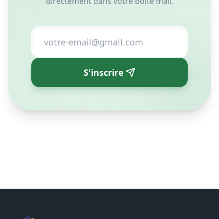
Matelas Super Siesta N°1 en Tunisie depuis 1993. Qualité,
confort et hygiène pour votre sommeil.
Plan du site