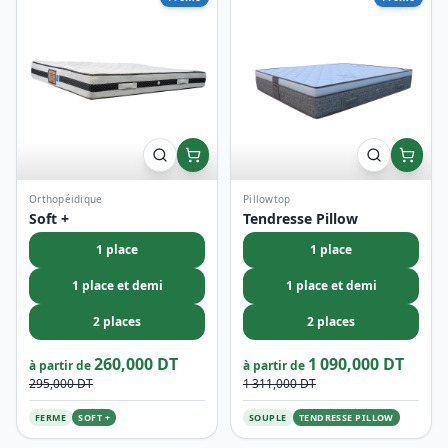
Soft +
Tendresse Pillow
1 place
1 place
1 place et demi
1 place et demi
2 places
2 places
260,000 DT
1 090,000 DT
à partir de
à partir de
295,000 DT
1 311,000 DT
FERME
SOFT +
SOUPLE
TENDRESSE PILLOW
OFFRE LIMITÉE
Jusqu'à -20% sur les top
modèles