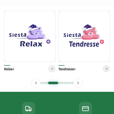
Tendresse+
Venise Pillow
Livraison gratuite
Paiement à la livraison
dans Tunisie
Sans frais cachés
Garantie
Service client 24/7
de 3 ans jusqu'à 11 ans
+216 99 015 100