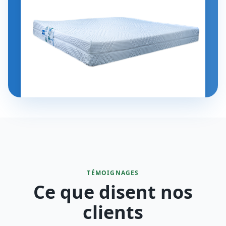
TÉMOIGNAGES
Ce que disent nos
clients
4.8
/5
"
Je recommande vivement je suis très satisfaite du