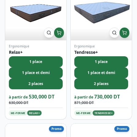
1 place
1 place
1 place et demi
1 place et demi
2 places
2 places
530,000 DT
730,000 DT
à partir de
à partir de
630,000 DT
871,000 DT
MI-FERME
RELAX+
MI-FERME
TENDRESSE+
Promo
Promo
Ortho-Médical
Orthopéidique
Medico +
Venise +