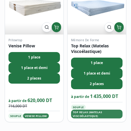
Pillowtop
Mémoire De Forme
Venise Pillow
Top Relax (Matelas
Viscoélastique)
1 place
1 place
1 place et demi
1 place et demi
2 places
2 places
1 435,000 DT
à partir de
620,000 DT
à partir de
716,000 DT
SOUPLE
TOP RELAX (MATELAS
SOUPLE
VENISE PILLOW
VISCOÉLASTIQUE)