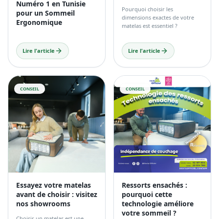
Essayez votre matelas
Ressorts ensachés :
avant de choisir : visitez
pourquoi cette
nos showrooms
technologie améliore
votre sommeil ?
Choisir un matelas est une
décision importante. Les
Les ressorts ensachés
caractéristiques techniques
représentent aujourd’hui une
sont utiles, mais rien ne
référence dans le monde des
remplace l’essai réel. C’est
matelas en Tunisie. Grâce à leur
pourquoi nous vous invitons à
technologie avancée, ils
Lire l'article
Lire l'article
tester nos matelas directement
permettent de profiter d’un
en showroom.
sommeil plus confortable et
plus reposant. 🛏️ Un meilleur
sommeil commence par une
meilleure technologie.
CONSEIL
CONSEIL