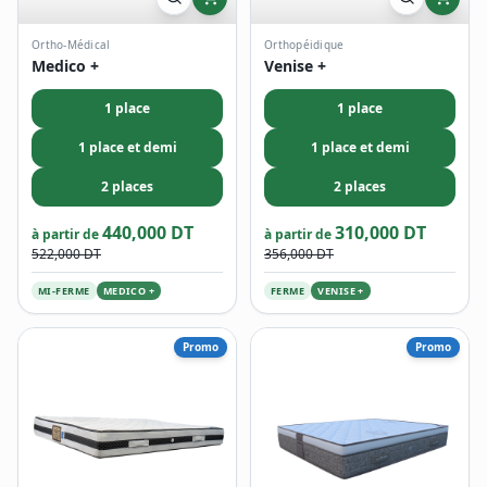
Ortho-Médical
Orthopéidique
Medico +
Venise +
1 place
1 place
1 place et demi
1 place et demi
2 places
2 places
440,000 DT
310,000 DT
à partir de
à partir de
522,000 DT
356,000 DT
MI-FERME
MEDICO +
FERME
VENISE +
Promo
Promo