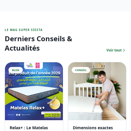
BLOG
CONSEIL
Relax+ : Le Matelas
Dimensions exactes
Numéro 1 en Tunisie
Pourquoi choisir les
pour un Sommeil
dimensions exactes de votre
Ergonomique
matelas est essentiel ?
Lire l'article
Lire l'article
CONSEIL
CONSEIL