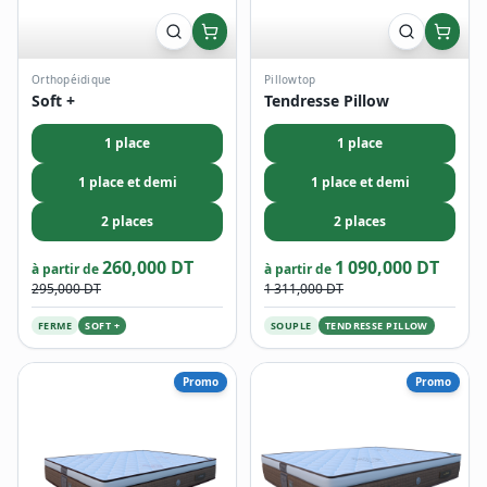
Orthopéidique
Pillowtop
Soft +
Tendresse Pillow
1 place
1 place
1 place et demi
1 place et demi
2 places
2 places
260,000 DT
1 090,000 DT
à partir de
à partir de
295,000 DT
1 311,000 DT
FERME
SOFT +
SOUPLE
TENDRESSE PILLOW
Promo
Promo