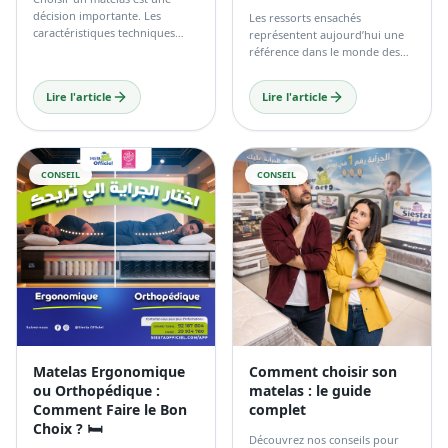
Matelas Ergonomique
Comment choisir son
ou Orthopédique :
matelas : le guide
Comment Faire le Bon
complet
Choix ? 🛏️
Découvrez nos conseils pour
choisir le matelas idéal selon
Le choix entre un matelas
votre morphologie.
orthopédique et ergonomique
dépend principalement de
votre confort personnel, de
votre morphologie et de vos
Lire l'article
Lire l'article
habitudes de sommeil.