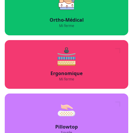
Ergonomique
Mi ferme
Pillowtop
Souple
Mousse À Mémoire (viscoélastique)