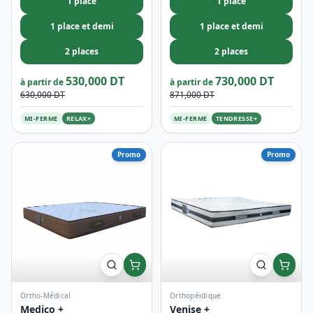
Ergonomique
Ergonomique
Relax+
Tendresse+
1 place
1 place
1 place et demi
1 place et demi
2 places
2 places
530,000 DT
730,000 DT
à partir de
à partir de
630,000 DT
871,000 DT
MI-FERME
RELAX+
MI-FERME
TENDRESSE+
Promo
Promo