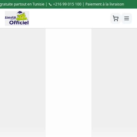
00 | Paiement à la livraison
🚚 Livraison gratuite partout en Tunisie |
Siesta Officiel, Sommeil Plaisir,
Sommeil Hygiène
Matelas numéro 1 en Tunisie
Découvrir