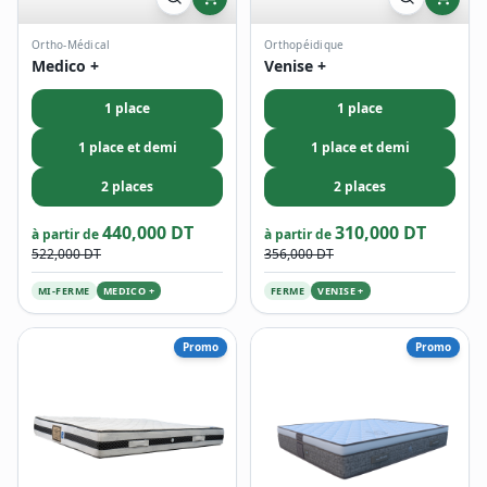
Ortho-Médical
Orthopéidique
Medico +
Venise +
1 place
1 place
1 place et demi
1 place et demi
2 places
2 places
440,000 DT
310,000 DT
à partir de
à partir de
522,000 DT
356,000 DT
MI-FERME
MEDICO +
FERME
VENISE +
Promo
Promo