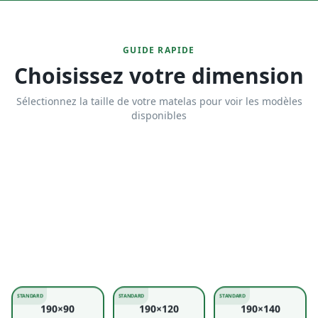
Livraison gratuite
Paiement à la livraison
dans Tunisie
Sans frais cachés
Garantie
Service client 24/7
de 3 ans jusqu'à 11 ans
+216 99 015 100
GUIDE RAPIDE
Choisissez votre dimension
Sélectionnez la taille de votre matelas pour voir les modèles
disponibles
STANDARD
STANDARD
STANDARD
190×90
190×120
190×140