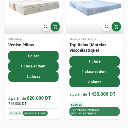
Pillowtop
Mémoire De Forme
Venise Pillow
Top Relax (Matelas
Viscoélastique)
1 place
1 place
1 place et demi
1 place et demi
2 places
2 places
1 435,000 DT
à partir de
620,000 DT
à partir de
716,000 DT
SOUPLE
TOP RELAX (MATELAS
SOUPLE
VENISE PILLOW
VISCOÉLASTIQUE)