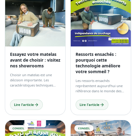
Numéro 1 en Tunisie
Pourquoi choisir les
pour un Sommeil
dimensions exactes de votre
Ergonomique
matelas est essentiel ?
Lire l'article
Lire l'article
CONSEIL
CONSEIL
Essayez votre matelas
Ressorts ensachés :
avant de choisir : visitez
pourquoi cette
nos showrooms
technologie améliore
votre sommeil ?
Choisir un matelas est une