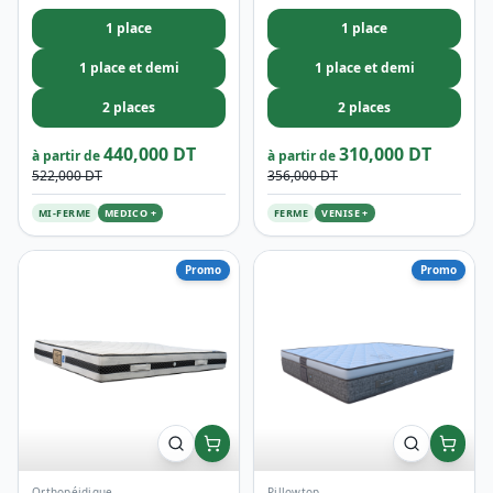
Ortho-Médical
Orthopéidique
Medico +
Venise +
1 place
1 place
1 place et demi
1 place et demi
2 places
2 places
440,000 DT
310,000 DT
à partir de
à partir de
522,000 DT
356,000 DT
MI-FERME
MEDICO +
FERME
VENISE +
Promo
Promo