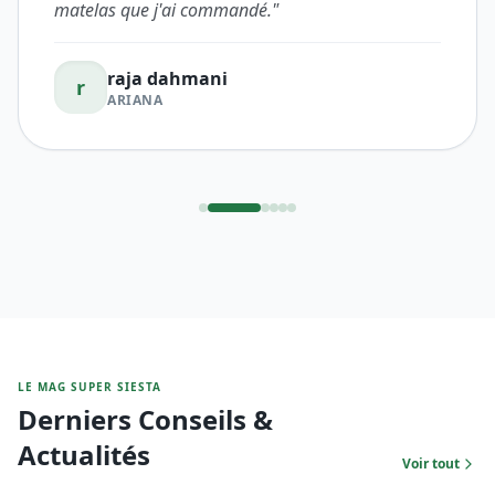
4.8
/5
"
Je recommande vivement je suis très satisfaite du
matelas que j'ai commandé.
"
raja dahmani
r
ARIANA