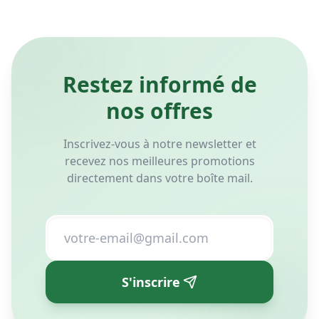
choisir le matelas idéal selon
Le choix entre un matelas
votre morphologie.
orthopédique et ergonomique
dépend principalement de
votre confort personnel, de
votre morphologie et de vos
Lire l'article
Lire l'article
habitudes de sommeil.
Restez informé de
nos offres
Inscrivez-vous à notre newsletter et
recevez nos meilleures promotions