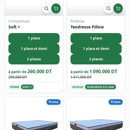
Orthopéidique
Pillowtop
Soft +
Tendresse Pillow
1 place
1 place
1 place et demi
1 place et demi
2 places
2 places
260,000 DT
1 090,000 DT
à partir de
à partir de
295,000 DT
1 311,000 DT
FERME
SOFT +
SOUPLE
TENDRESSE PILLOW
Promo
Promo