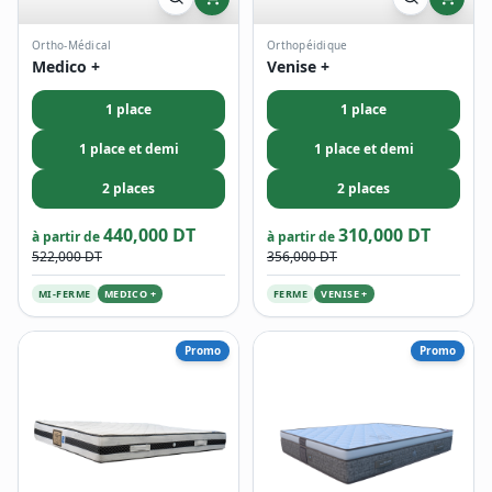
Ortho-Médical
Orthopéidique
Medico +
Venise +
1 place
1 place
1 place et demi
1 place et demi
2 places
2 places
440,000 DT
310,000 DT
à partir de
à partir de
522,000 DT
356,000 DT
MI-FERME
MEDICO +
FERME
VENISE +
Promo
Promo