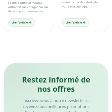
choisir le matelas idéal selon
Le choix entre un matelas
votre morphologie.
orthopédique et ergonomique
dépend principalement de
votre confort personnel, de
votre morphologie et de vos
Lire l'article
Lire l'article
habitudes de sommeil.
Restez informé de
nos offres
Inscrivez-vous à notre newsletter et
recevez nos meilleures promotions