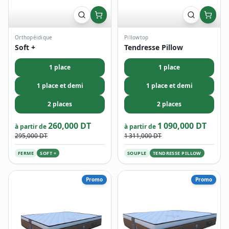
Orthopéidique
Pillowtop
Soft +
Tendresse Pillow
1 place
1 place
1 place et demi
1 place et demi
2 places
2 places
260,000 DT
1 090,000 DT
à partir de
à partir de
295,000 DT
1 311,000 DT
FERME
SOFT +
SOUPLE
TENDRESSE PILLOW
Promo
Promo