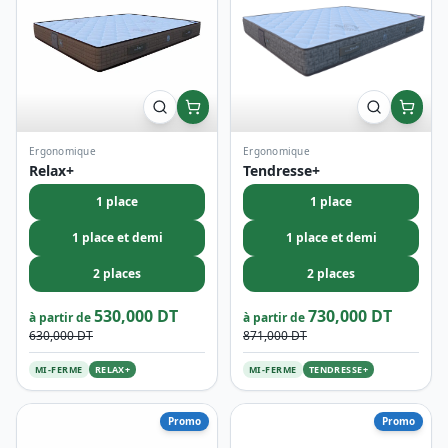
Ergonomique
Ergonomique
Relax+
Tendresse+
1 place
1 place
1 place et demi
1 place et demi
2 places
2 places
530,000 DT
730,000 DT
à partir de
à partir de
630,000 DT
871,000 DT
MI-FERME
RELAX+
MI-FERME
TENDRESSE+
Promo
Promo