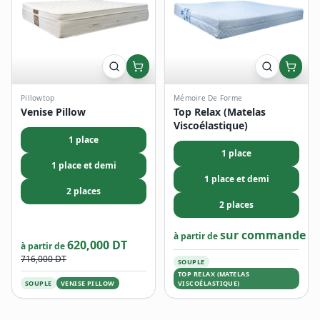
Pillowtop
Mémoire De Forme
Venise Pillow
Top Relax (Matelas
Viscoélastique)
1 place
1 place
1 place et demi
1 place et demi
2 places
2 places
sur commande
à partir de
620,000 DT
à partir de
716,000 DT
SOUPLE
TOP RELAX (MATELAS
SOUPLE
VENISE PILLOW
VISCOÉLASTIQUE)