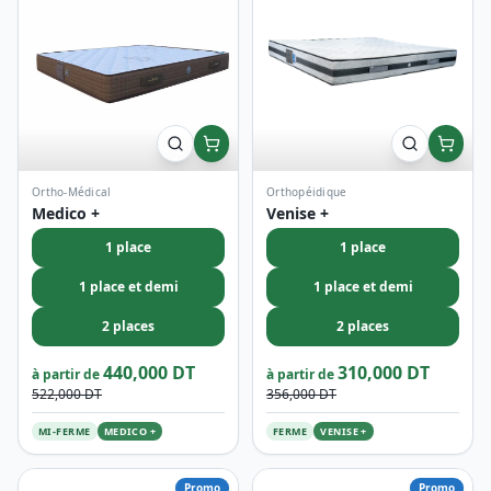
Ortho-Médical
Orthopéidique
Medico +
Venise +
1 place
1 place
1 place et demi
1 place et demi
2 places
2 places
440,000 DT
310,000 DT
à partir de
à partir de
522,000 DT
356,000 DT
MI-FERME
MEDICO +
FERME
VENISE +
Promo
Promo