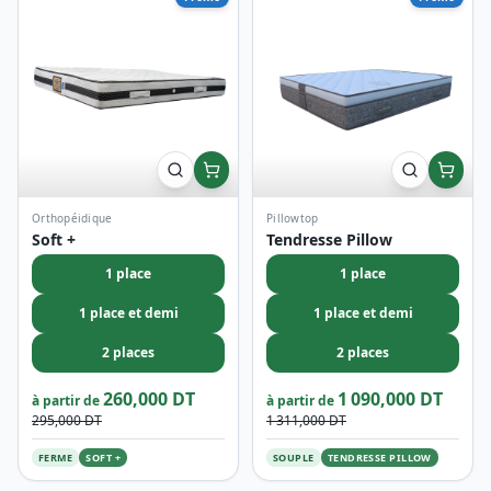
Orthopéidique
Pillowtop
Soft +
Tendresse Pillow
1 place
1 place
1 place et demi
1 place et demi
2 places
2 places
260,000 DT
1 090,000 DT
à partir de
à partir de
295,000 DT
1 311,000 DT
FERME
SOFT +
SOUPLE
TENDRESSE PILLOW