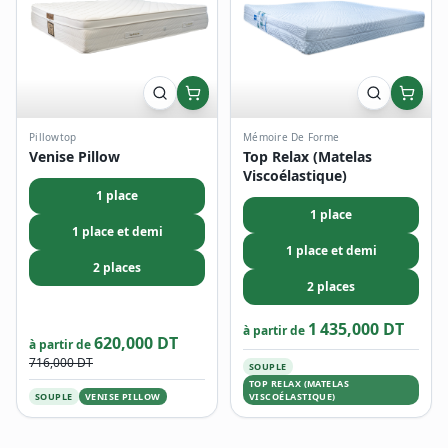
Pillowtop
Mémoire De Forme
Venise Pillow
Top Relax (Matelas
Viscoélastique)
1 place
1 place
1 place et demi
1 place et demi
2 places
2 places
1 435,000 DT
à partir de
620,000 DT
à partir de
716,000 DT
SOUPLE
TOP RELAX (MATELAS
SOUPLE
VENISE PILLOW
VISCOÉLASTIQUE)