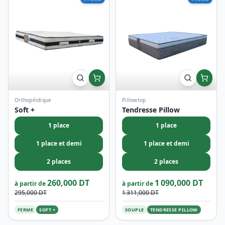
Orthopéidique
Pillowtop
Soft +
Tendresse Pillow
1 place
1 place
1 place et demi
1 place et demi
2 places
2 places
260,000 DT
1 090,000 DT
à partir de
à partir de
295,000 DT
1 311,000 DT
FERME
SOFT +
SOUPLE
TENDRESSE PILLOW