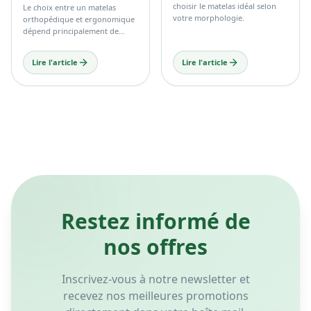
choisir le matelas idéal selon
Le choix entre un matelas
votre morphologie.
orthopédique et ergonomique
dépend principalement de
votre confort personnel, de
votre morphologie et de vos
Lire l'article
Lire l'article
habitudes de sommeil.
Restez informé de
nos offres
Inscrivez-vous à notre newsletter et
recevez nos meilleures promotions