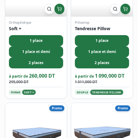
Orthopéidique
Pillowtop
Soft +
Tendresse Pillow
1 place
1 place
1 place et demi
1 place et demi
2 places
2 places
260,000 DT
1 090,000 DT
à partir de
à partir de
295,000 DT
1 311,000 DT
FERME
SOFT +
SOUPLE
TENDRESSE PILLOW
Promo
Promo