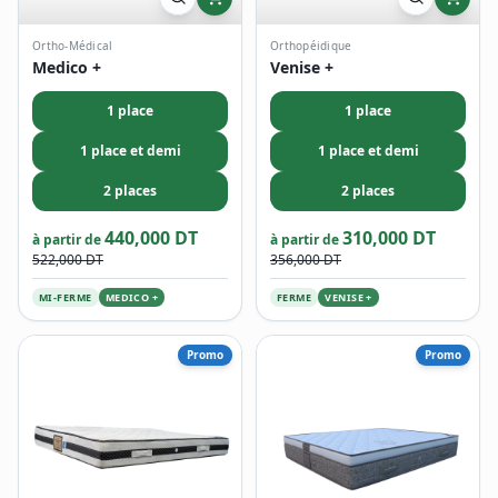
Ortho-Médical
Orthopéidique
Medico +
Venise +
1 place
1 place
1 place et demi
1 place et demi
2 places
2 places
440,000 DT
310,000 DT
à partir de
à partir de
522,000 DT
356,000 DT
MI-FERME
MEDICO +
FERME
VENISE +
Promo
Promo