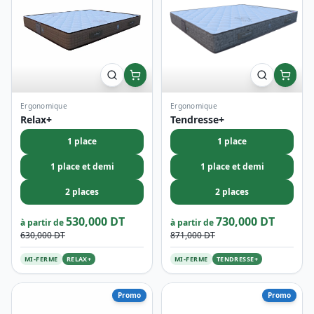
Ergonomique
Ergonomique
Relax+
Tendresse+
1 place
1 place
1 place et demi
1 place et demi
2 places
2 places
530,000 DT
730,000 DT
à partir de
à partir de
630,000 DT
871,000 DT
MI-FERME
RELAX+
MI-FERME
TENDRESSE+
Promo
Promo