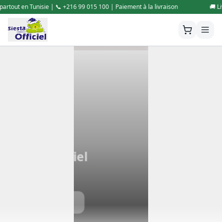
 Paiement à la livraison
🚚 Livraison gratuite partout en Tunisie | 📞 
Siesta Officiel
Site web Officiel
Contactez-nous