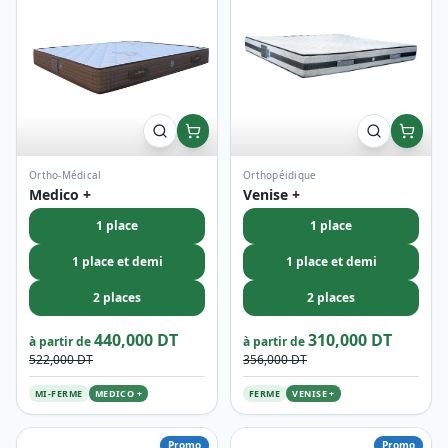
Ortho-Médical
Orthopéidique
Medico +
Venise +
1 place
1 place
1 place et demi
1 place et demi
2 places
2 places
440,000 DT
310,000 DT
à partir de
à partir de
522,000 DT
356,000 DT
MI-FERME
MEDICO +
FERME
VENISE +
Promo
Promo