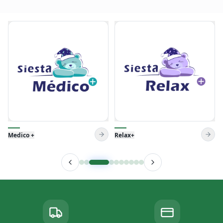
Relax+
Tendresse+