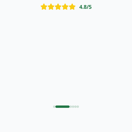
4.8
/5
"
Je recommande vivement je suis très satisfaite du
matelas que j'ai commandé.
"
raja dahmani
r
ARIANA