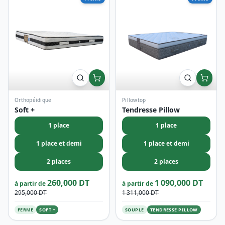
Orthopéidique
Pillowtop
Soft +
Tendresse Pillow
1 place
1 place
1 place et demi
1 place et demi
2 places
2 places
260,000 DT
1 090,000 DT
à partir de
à partir de
295,000 DT
1 311,000 DT
FERME
SOFT +
SOUPLE
TENDRESSE PILLOW