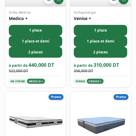
Ortho-Médical
Orthopéidique
Medico +
Venise +
1 place
1 place
1 place et demi
1 place et demi
2 places
2 places
440,000 DT
310,000 DT
à partir de
à partir de
522,000 DT
356,000 DT
MI-FERME
MEDICO +
FERME
VENISE +
Promo
Promo