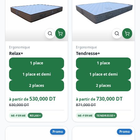
Ergonomique
Ergonomique
Relax+
Tendresse+
1 place
1 place
1 place et demi
1 place et demi
2 places
2 places
530,000 DT
730,000 DT
à partir de
à partir de
630,000 DT
871,000 DT
MI-FERME
RELAX+
MI-FERME
TENDRESSE+
Promo
Promo