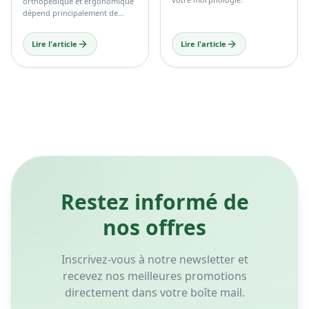
choisir le matelas idéal selon
Le choix entre un matelas
votre morphologie.
orthopédique et ergonomique
dépend principalement de
votre confort personnel, de
votre morphologie et de vos
Lire l'article
Lire l'article
habitudes de sommeil.
Restez informé de
nos offres
Inscrivez-vous à notre newsletter et
recevez nos meilleures promotions