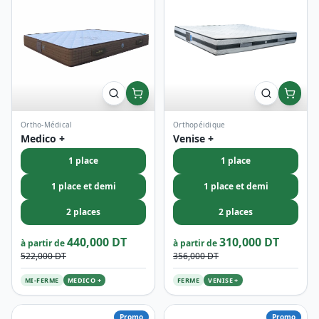
Ortho-Médical
Orthopéidique
Medico +
Venise +
1 place
1 place
1 place et demi
1 place et demi
2 places
2 places
440,000 DT
310,000 DT
à partir de
à partir de
522,000 DT
356,000 DT
MI-FERME
MEDICO +
FERME
VENISE +
Promo
Promo