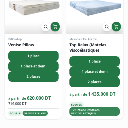
Pillowtop
Mémoire De Forme
Venise Pillow
Top Relax (Matelas
Viscoélastique)
1 place
1 place
1 place et demi
1 place et demi
2 places
2 places
1 435,000 DT
à partir de
620,000 DT
à partir de
716,000 DT
SOUPLE
TOP RELAX (MATELAS
SOUPLE
VENISE PILLOW
VISCOÉLASTIQUE)