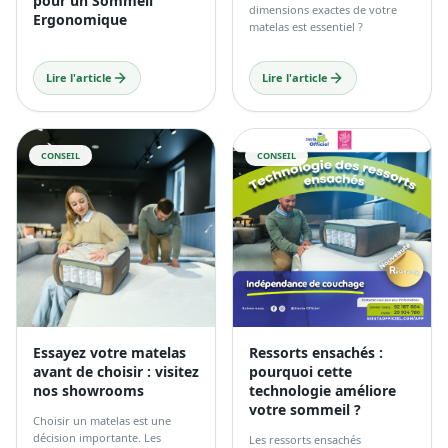
Numéro 1 en Tunisie
Pourquoi choisir les
pour un Sommeil
dimensions exactes de votre
Ergonomique
matelas est essentiel ?
Lire l'article
Lire l'article
CONSEIL
CONSEIL
Essayez votre matelas
Ressorts ensachés :
avant de choisir : visitez
pourquoi cette
nos showrooms
technologie améliore
votre sommeil ?
Choisir un matelas est une