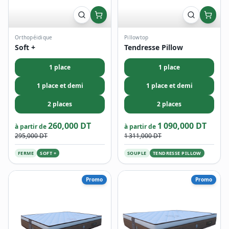
Orthopéidique
Pillowtop
Soft +
Tendresse Pillow
1 place
1 place
1 place et demi
1 place et demi
2 places
2 places
260,000 DT
1 090,000 DT
à partir de
à partir de
295,000 DT
1 311,000 DT
FERME
SOFT +
SOUPLE
TENDRESSE PILLOW
Promo
Promo