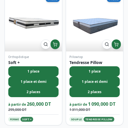
Orthopéidique
Pillowtop
Soft +
Tendresse Pillow
1 place
1 place
1 place et demi
1 place et demi
2 places
2 places
260,000 DT
1 090,000 DT
à partir de
à partir de
295,000 DT
1 311,000 DT
FERME
SOFT +
SOUPLE
TENDRESSE PILLOW