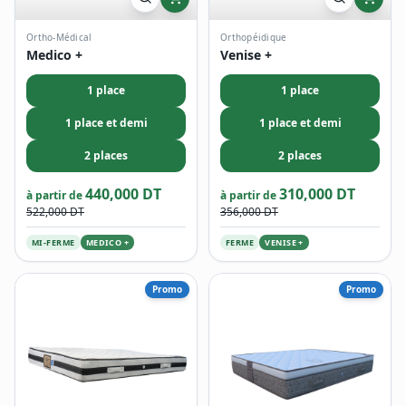
Ortho-Médical
Orthopéidique
Medico +
Venise +
1 place
1 place
1 place et demi
1 place et demi
2 places
2 places
440,000 DT
310,000 DT
à partir de
à partir de
522,000 DT
356,000 DT
MI-FERME
MEDICO +
FERME
VENISE +
Promo
Promo