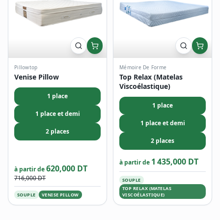
Pillowtop
Mémoire De Forme
Venise Pillow
Top Relax (Matelas
Viscoélastique)
1 place
1 place
1 place et demi
1 place et demi
2 places
2 places
1 435,000 DT
à partir de
620,000 DT
à partir de
716,000 DT
SOUPLE
TOP RELAX (MATELAS
SOUPLE
VENISE PILLOW
VISCOÉLASTIQUE)