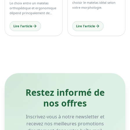
choisir le matelas idéal selon
Le choix entre un matelas
votre morphologie.
orthopédique et ergonomique
dépend principalement de
votre confort personnel, de
votre morphologie et de vos
Lire l'article
Lire l'article
habitudes de sommeil.
Restez informé de
nos offres
Inscrivez-vous à notre newsletter et
recevez nos meilleures promotions