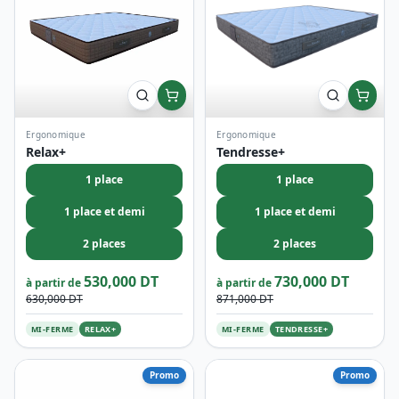
Ergonomique
Ergonomique
Relax+
Tendresse+
1 place
1 place
1 place et demi
1 place et demi
2 places
2 places
530,000 DT
730,000 DT
à partir de
à partir de
630,000 DT
871,000 DT
MI-FERME
RELAX+
MI-FERME
TENDRESSE+
Promo
Promo