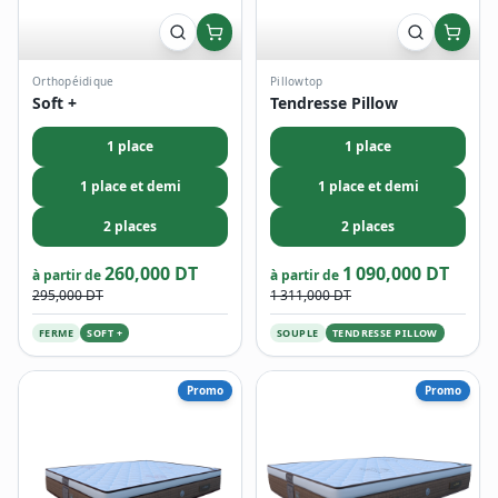
Orthopéidique
Pillowtop
Soft +
Tendresse Pillow
1 place
1 place
1 place et demi
1 place et demi
2 places
2 places
260,000 DT
1 090,000 DT
à partir de
à partir de
295,000 DT
1 311,000 DT
FERME
SOFT +
SOUPLE
TENDRESSE PILLOW
Promo
Promo