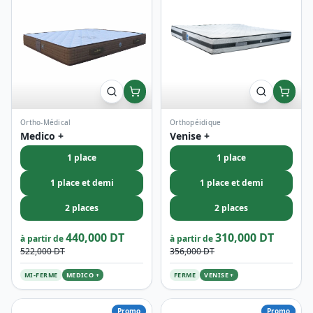
Ortho-Médical
Orthopéidique
Medico +
Venise +
1 place
1 place
1 place et demi
1 place et demi
2 places
2 places
440,000 DT
310,000 DT
à partir de
à partir de
522,000 DT
356,000 DT
MI-FERME
MEDICO +
FERME
VENISE +
Promo
Promo