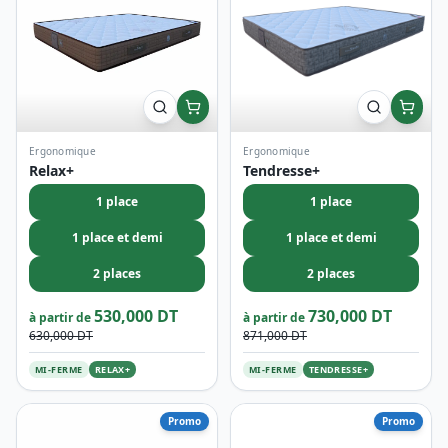
Ergonomique
Ergonomique
Relax+
Tendresse+
1 place
1 place
1 place et demi
1 place et demi
2 places
2 places
530,000 DT
730,000 DT
à partir de
à partir de
630,000 DT
871,000 DT
MI-FERME
RELAX+
MI-FERME
TENDRESSE+
Promo
Promo