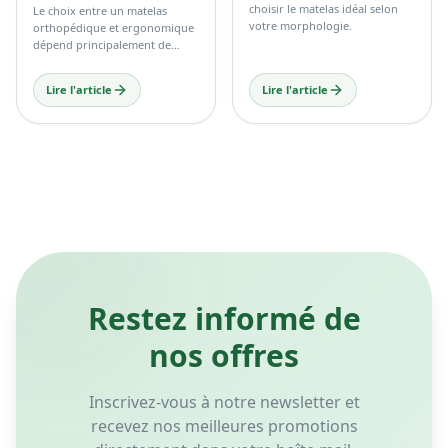
choisir le matelas idéal selon
Le choix entre un matelas
votre morphologie.
orthopédique et ergonomique
dépend principalement de
votre confort personnel, de
votre morphologie et de vos
Lire l'article
Lire l'article
habitudes de sommeil.
Restez informé de
nos offres
Inscrivez-vous à notre newsletter et
recevez nos meilleures promotions