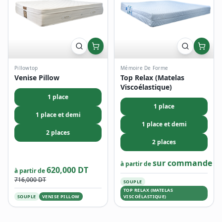
Pillowtop
Mémoire De Forme
Venise Pillow
Top Relax (Matelas
Viscoélastique)
1 place
1 place
1 place et demi
1 place et demi
2 places
2 places
sur commande
à partir de
620,000 DT
à partir de
716,000 DT
SOUPLE
TOP RELAX (MATELAS
SOUPLE
VENISE PILLOW
VISCOÉLASTIQUE)