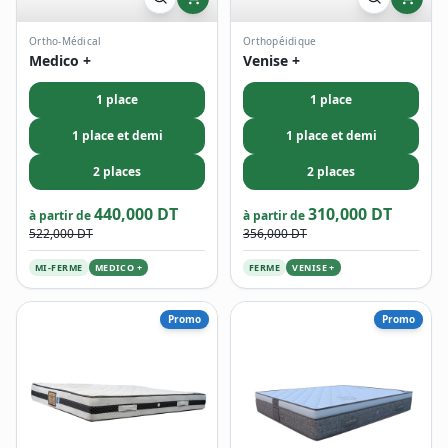
Ortho-Médical
Orthopéidique
Medico +
Venise +
1 place
1 place
1 place et demi
1 place et demi
2 places
2 places
440,000 DT
310,000 DT
à partir de
à partir de
522,000 DT
356,000 DT
MI-FERME
MEDICO +
FERME
VENISE +
Promo
Promo