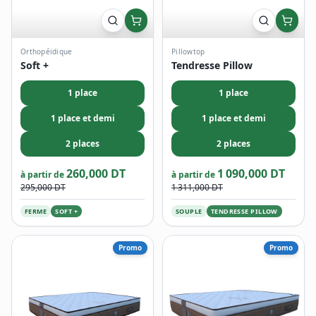
Orthopéidique
Pillowtop
Soft +
Tendresse Pillow
1 place
1 place
1 place et demi
1 place et demi
2 places
2 places
260,000 DT
1 090,000 DT
à partir de
à partir de
295,000 DT
1 311,000 DT
FERME
SOFT +
SOUPLE
TENDRESSE PILLOW
Promo
Promo