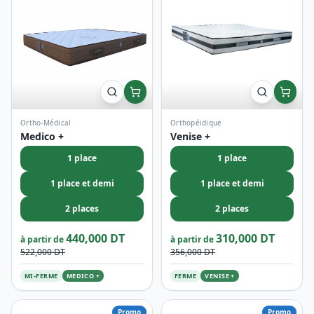
Ortho-Médical
Orthopéidique
Medico +
Venise +
1 place
1 place
1 place et demi
1 place et demi
2 places
2 places
440,000 DT
310,000 DT
à partir de
à partir de
522,000 DT
356,000 DT
MI-FERME
MEDICO +
FERME
VENISE +
Promo
Promo