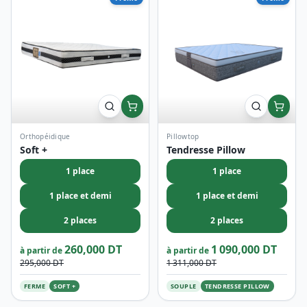
Orthopéidique
Pillowtop
Soft +
Tendresse Pillow
1 place
1 place
1 place et demi
1 place et demi
2 places
2 places
260,000 DT
1 090,000 DT
à partir de
à partir de
295,000 DT
1 311,000 DT
FERME
SOFT +
SOUPLE
TENDRESSE PILLOW