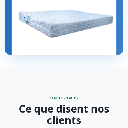
TÉMOIGNAGES
Ce que disent nos
clients
4.8
/5
"
Je recommande vivement je suis très satisfaite du