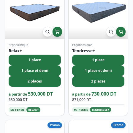
1 place
1 place
1 place et demi
1 place et demi
2 places
2 places
530,000 DT
730,000 DT
à partir de
à partir de
630,000 DT
871,000 DT
MI-FERME
RELAX+
MI-FERME
TENDRESSE+
Promo
Promo
Ortho-Médical
Orthopéidique
Medico +
Venise +