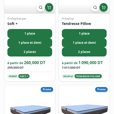
Orthopéidique
Pillowtop
Soft +
Tendresse Pillow
1 place
1 place
1 place et demi
1 place et demi
2 places
2 places
260,000 DT
1 090,000 DT
à partir de
à partir de
295,000 DT
1 311,000 DT
FERME
SOFT +
SOUPLE
TENDRESSE PILLOW
Promo
Promo