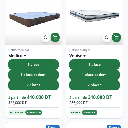
1 place
1 place
1 place et demi
1 place et demi
2 places
2 places
440,000 DT
310,000 DT
à partir de
à partir de
522,000 DT
356,000 DT
MI-FERME
MEDICO +
FERME
VENISE +
Promo
Promo
Orthopéidique
Pillowtop