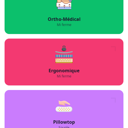
Ergonomique
Mi ferme
Pillowtop
Souple
Mousse À Mémoire (viscoélastique)