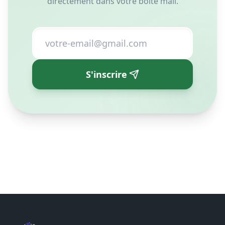
Matelas Super Siesta N°1 en Tunisie depuis 1993. Qualité,
confort et hygiène pour votre sommeil.
Plan du site