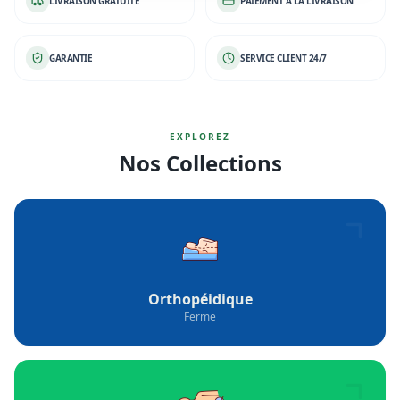
Orthopéidique
Ferme
Ortho-Médical
Mi ferme