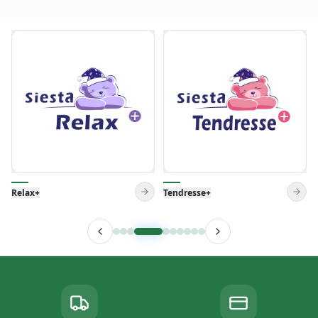
Tendresse+
Venise Pillow
Livraison gratuite
Paiement à la livraison
dans Tunisie
Sans frais cachés
Garantie
Service client 24/7
de 3 ans jusqu'à 11 ans
+216 99 015 100