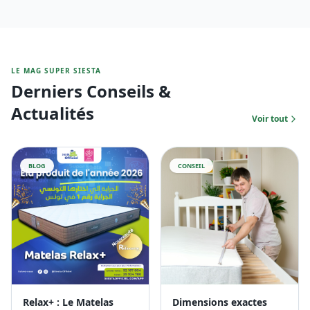
BLOG
CONSEIL
Relax+ : Le Matelas
Dimensions exactes
Numéro 1 en Tunisie
Pourquoi choisir les
pour un Sommeil
dimensions exactes de votre
Ergonomique
matelas est essentiel ?
Lire l'article
Lire l'article
CONSEIL
CONSEIL