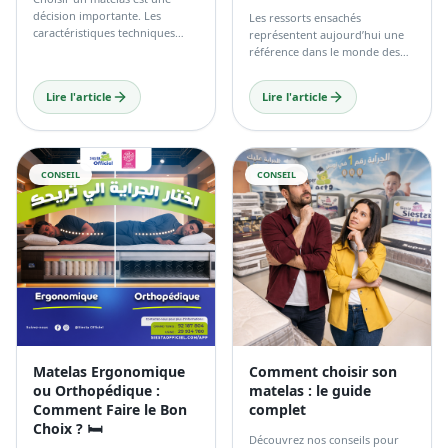
Matelas Ergonomique
Comment choisir son
ou Orthopédique :
matelas : le guide
Comment Faire le Bon
complet
Choix ? 🛏️
Découvrez nos conseils pour
choisir le matelas idéal selon
Le choix entre un matelas
votre morphologie.
orthopédique et ergonomique
dépend principalement de
votre confort personnel, de
votre morphologie et de vos
Lire l'article
Lire l'article
habitudes de sommeil.