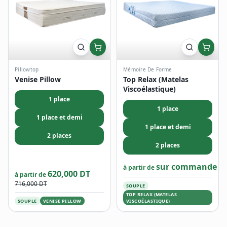
Pillowtop
Mémoire De Forme
Venise Pillow
Top Relax (Matelas
Viscoélastique)
1 place
1 place
1 place et demi
1 place et demi
2 places
2 places
sur commande
à partir de
620,000 DT
à partir de
716,000 DT
SOUPLE
TOP RELAX (MATELAS
SOUPLE
VENISE PILLOW
VISCOÉLASTIQUE)