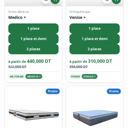
Ortho-Médical
Orthopéidique
Medico +
Venise +
1 place
1 place
1 place et demi
1 place et demi
2 places
2 places
440,000 DT
310,000 DT
à partir de
à partir de
522,000 DT
356,000 DT
MI-FERME
MEDICO +
FERME
VENISE +
Promo
Promo