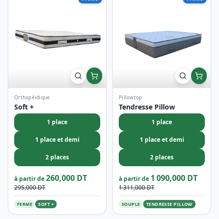
Soft +
Tendresse Pillow
1 place
1 place
1 place et demi
1 place et demi
2 places
2 places
260,000 DT
1 090,000 DT
à partir de
à partir de
295,000 DT
1 311,000 DT
FERME
SOFT +
SOUPLE
TENDRESSE PILLOW
OFFRE LIMITÉE
Jusqu'à -20% sur les top
modèles