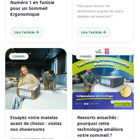
Essayez votre matelas
Ressorts ensachés :
avant de choisir : visitez
pourquoi cette
nos showrooms
technologie améliore
votre sommeil ?
Choisir un matelas est une
décision importante. Les
Les ressorts ensachés
caractéristiques techniques
représentent aujourd’hui une
sont utiles, mais rien ne
référence dans le monde des
remplace l’essai réel. C’est
matelas en Tunisie. Grâce à leur
pourquoi nous vous invitons à
technologie avancée, ils
Lire l'article
Lire l'article
tester nos matelas directement
permettent de profiter d’un
en showroom.
sommeil plus confortable et
plus reposant. 🛏️ Un meilleur
sommeil commence par une
meilleure technologie.
CONSEIL
CONSEIL