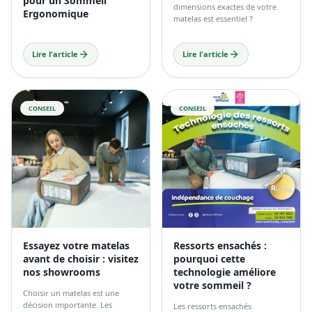
Numéro 1 en Tunisie
Pourquoi choisir les
pour un Sommeil
dimensions exactes de votre
Ergonomique
matelas est essentiel ?
Lire l'article
Lire l'article
CONSEIL
CONSEIL
Essayez votre matelas
Ressorts ensachés :
avant de choisir : visitez
pourquoi cette
nos showrooms
technologie améliore
votre sommeil ?
Choisir un matelas est une