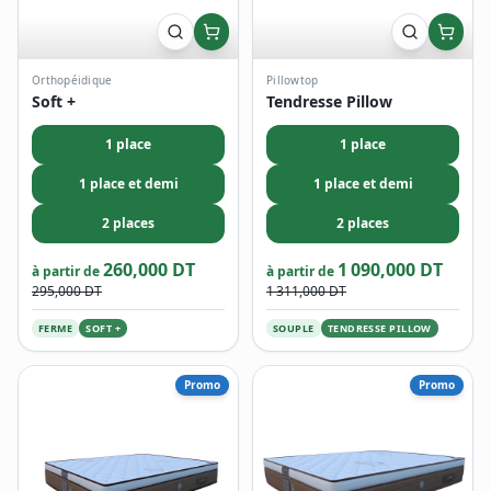
Orthopéidique
Pillowtop
Soft +
Tendresse Pillow
1 place
1 place
1 place et demi
1 place et demi
2 places
2 places
260,000 DT
1 090,000 DT
à partir de
à partir de
295,000 DT
1 311,000 DT
FERME
SOFT +
SOUPLE
TENDRESSE PILLOW
Promo
Promo