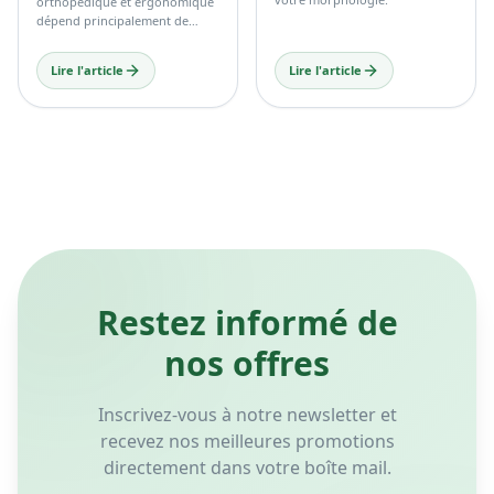
choisir le matelas idéal selon
Le choix entre un matelas
votre morphologie.
orthopédique et ergonomique
dépend principalement de
votre confort personnel, de
votre morphologie et de vos
Lire l'article
Lire l'article
habitudes de sommeil.
Restez informé de
nos offres
Inscrivez-vous à notre newsletter et
recevez nos meilleures promotions