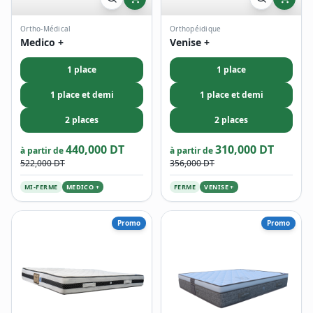
Ortho-Médical
Orthopéidique
Medico +
Venise +
1 place
1 place
1 place et demi
1 place et demi
2 places
2 places
440,000 DT
310,000 DT
à partir de
à partir de
522,000 DT
356,000 DT
MI-FERME
MEDICO +
FERME
VENISE +
Promo
Promo