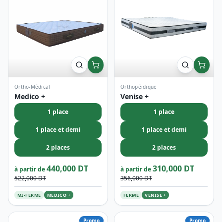
Ortho-Médical
Orthopéidique
Medico +
Venise +
1 place
1 place
1 place et demi
1 place et demi
2 places
2 places
440,000 DT
310,000 DT
à partir de
à partir de
522,000 DT
356,000 DT
MI-FERME
MEDICO +
FERME
VENISE +
Promo
Promo