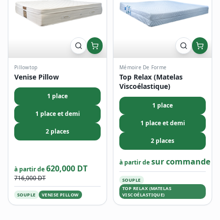
Pillowtop
Mémoire De Forme
Venise Pillow
Top Relax (Matelas
Viscoélastique)
1 place
1 place
1 place et demi
1 place et demi
2 places
2 places
sur commande
à partir de
620,000 DT
à partir de
716,000 DT
SOUPLE
TOP RELAX (MATELAS
SOUPLE
VENISE PILLOW
VISCOÉLASTIQUE)