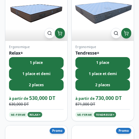
Ergonomique
Ergonomique
Relax+
Tendresse+
1 place
1 place
1 place et demi
1 place et demi
2 places
2 places
530,000 DT
730,000 DT
à partir de
à partir de
630,000 DT
871,000 DT
MI-FERME
RELAX+
MI-FERME
TENDRESSE+
Promo
Promo