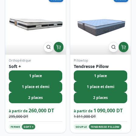
Orthopéidique
Pillowtop
Soft +
Tendresse Pillow
1 place
1 place
1 place et demi
1 place et demi
2 places
2 places
260,000 DT
1 090,000 DT
à partir de
à partir de
295,000 DT
1 311,000 DT
FERME
SOFT +
SOUPLE
TENDRESSE PILLOW