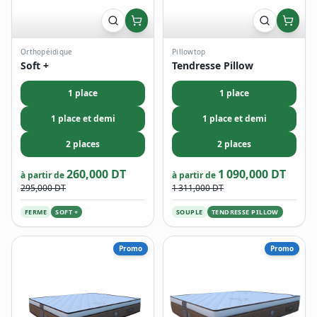
Orthopéidique
Pillowtop
Soft +
Tendresse Pillow
1 place
1 place
1 place et demi
1 place et demi
2 places
2 places
260,000 DT
1 090,000 DT
à partir de
à partir de
295,000 DT
1 311,000 DT
FERME
SOFT +
SOUPLE
TENDRESSE PILLOW
Promo
Promo