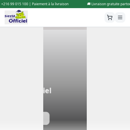
ent à la livraison
🚚 Livraison gratuite partout en Tunisie | 📞 +216 9
Siesta Officiel
Site web Officiel
Contactez-nous