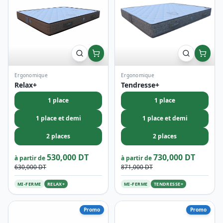
Ergonomique
Ergonomique
Relax+
Tendresse+
1 place
1 place
1 place et demi
1 place et demi
2 places
2 places
530,000 DT
730,000 DT
à partir de
à partir de
630,000 DT
871,000 DT
MI-FERME
RELAX+
MI-FERME
TENDRESSE+
Promo
Promo