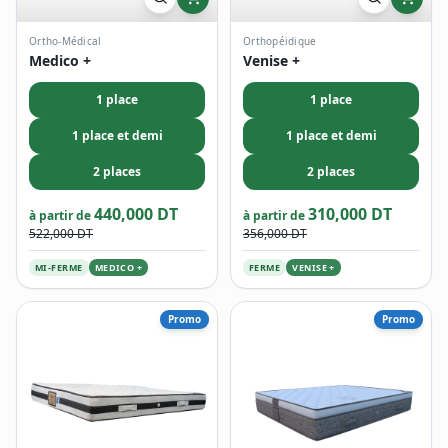
Ortho-Médical
Orthopéidique
Medico +
Venise +
1 place
1 place
1 place et demi
1 place et demi
2 places
2 places
440,000 DT
310,000 DT
à partir de
à partir de
522,000 DT
356,000 DT
MI-FERME
MEDICO +
FERME
VENISE +
Promo
Promo