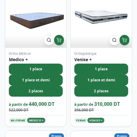
Ortho-Médical
Orthopéidique
Medico +
Venise +
1 place
1 place
1 place et demi
1 place et demi
2 places
2 places
440,000 DT
310,000 DT
à partir de
à partir de
522,000 DT
356,000 DT
MI-FERME
MEDICO +
FERME
VENISE +
Promo
Promo