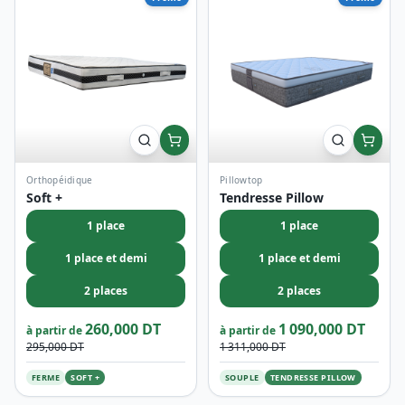
Orthopéidique
Pillowtop
Soft +
Tendresse Pillow
1 place
1 place
1 place et demi
1 place et demi
2 places
2 places
260,000 DT
1 090,000 DT
à partir de
à partir de
295,000 DT
1 311,000 DT
FERME
SOFT +
SOUPLE
TENDRESSE PILLOW