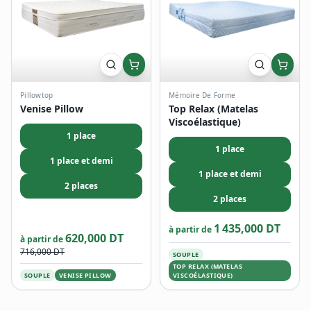
Pillowtop
Mémoire De Forme
Venise Pillow
Top Relax (Matelas
Viscoélastique)
1 place
1 place
1 place et demi
1 place et demi
2 places
2 places
1 435,000 DT
à partir de
620,000 DT
à partir de
716,000 DT
SOUPLE
TOP RELAX (MATELAS
SOUPLE
VENISE PILLOW
VISCOÉLASTIQUE)