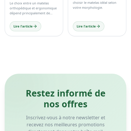
choisir le matelas idéal selon
Le choix entre un matelas
votre morphologie.
orthopédique et ergonomique
dépend principalement de
votre confort personnel, de
votre morphologie et de vos
Lire l'article
Lire l'article
habitudes de sommeil.
Restez informé de
nos offres
Inscrivez-vous à notre newsletter et
recevez nos meilleures promotions